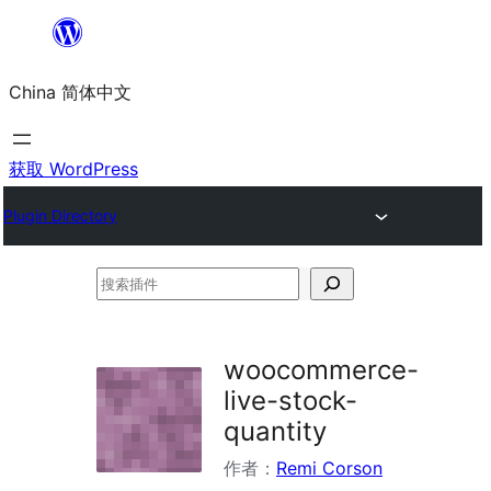
跳
至
China 简体中文
内
容
获取 WordPress
Plugin Directory
搜
索
插
woocommerce-
件
live-stock-
quantity
作者：
Remi Corson