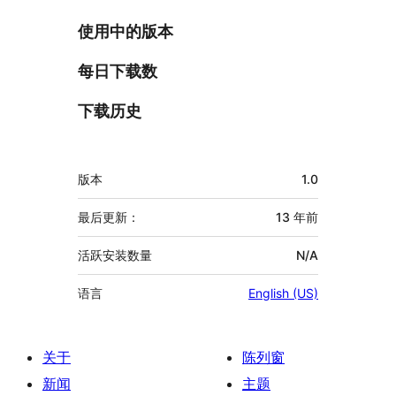
使用中的版本
每日下载数
下载历史
额
版本
1.0
外
信
最后更新：
13 年
前
息
活跃安装数量
N/A
语言
English (US)
关于
陈列窗
新闻
主题