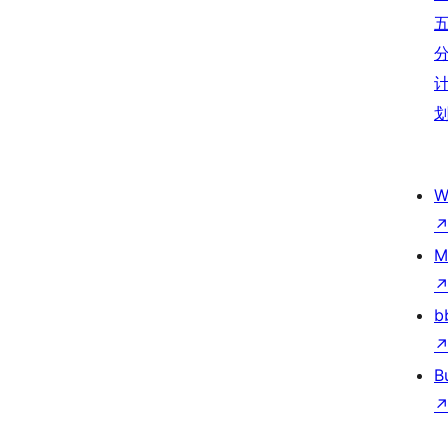
W
M
b
B