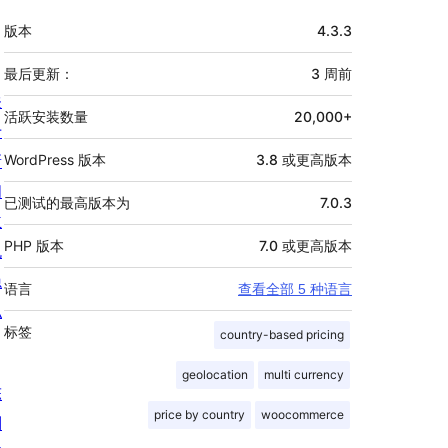
额
版本
4.3.3
外
信
最后更新：
3 周
前
关
息
活跃安装数量
20,000+
于
新
WordPress 版本
3.8 或更高版本
闻
已测试的最高版本为
7.0.3
主
PHP 版本
7.0 或更高版本
机
隐
语言
查看全部 5 种语言
私
标签
country-based pricing
geolocation
multi currency
陈
price by country
woocommerce
列