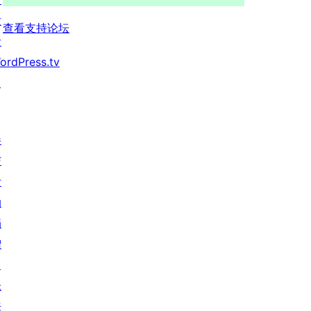
发
查看支持论坛
者
ordPress.tv
↗
参
与
活
动
捐
赠
↗
未
来