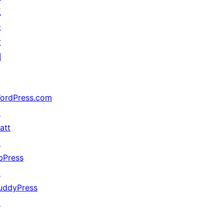
五
分
计
划
ordPress.com
↗
att
↗
bPress
↗
uddyPress
↗