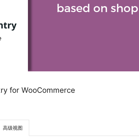
try for WooCommerce
高级视图