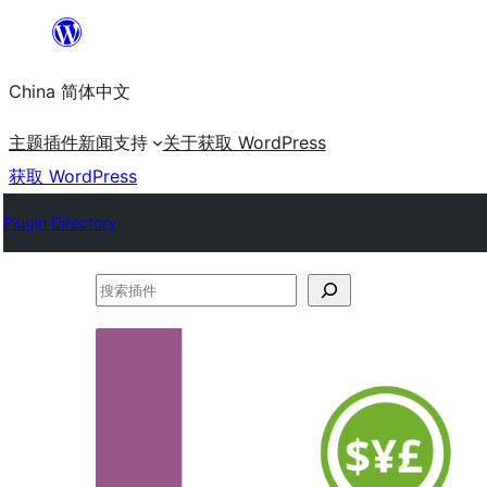
跳
至
China 简体中文
内
容
主题
插件
新闻
支持
关于
获取 WordPress
获取 WordPress
Plugin Directory
搜
索
插
件