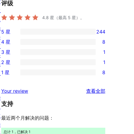
窗
评级
主
4.8
星（最高 5 星）。
题
插
5 星
244
244
件
4 星
8
条
8
区
3 星
1
5
条
块
1
2 星
1
星
4
样
条
1
评
1 星
8
星
板
3
条
8
价
评
星
2
条
评
价
Your review
查看全部
评
星
1
学
论
价
评
支持
星
习
价
评
支
最近两个月解决的问题：
价
持
总计 1，已解决 1
开