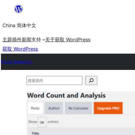
跳
至
China 简体中文
内
容
主题
插件
新闻
支持
关于
获取 WordPress
获取 WordPress
Plugin Directory
搜
索
插
件