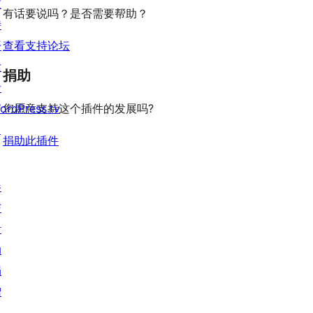
评
支
有话要说吗？是否需要帮助？
价
持
开
查看支持论坛
发
捐助
者
ordPress.tv
您愿意支持这个插件的发展吗?
↗
捐助此插件
参
与
活
动
捐
赠
↗