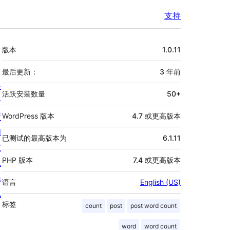
支持
额
版本
1.0.11
外
信
最后更新：
3 年
前
关
息
活跃安装数量
50+
于
新
WordPress 版本
4.7 或更高版本
闻
已测试的最高版本为
6.1.11
主
PHP 版本
7.4 或更高版本
机
隐
语言
English (US)
私
标签
count
post
post word count
word
word count