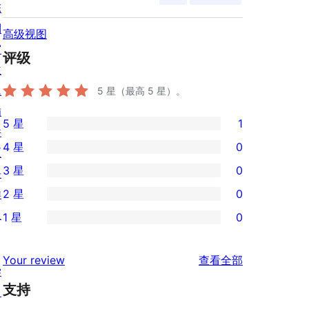
陈
列
高级视图
窗
评级
主
题
5
星（最高 5 星）。
插
5 星
1
件
1
4 星
0
区
条
0
3 星
0
块
5
条
0
样
2 星
0
星
4
条
0
板
评
1 星
0
星
3
条
0
价
评
星
2
条
评
价
Your review
查看全部
评
星
1
学
论
价
评
支持
星
习
价