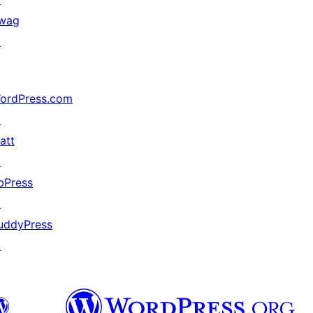
wag
↗
ordPress.com
↗
att
↗
bPress
↗
uddyPress
↗