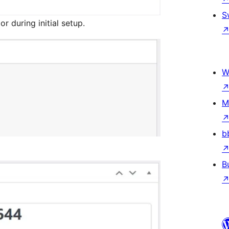
S
 during initial setup.
W
M
b
B