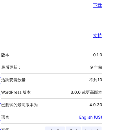
下载
支持
额
版本
0.1.0
外
信
最后更新：
9 年
前
关
息
活跃安装数量
不到10
于
新
WordPress 版本
3.0.0 或更高版本
闻
已测试的最高版本为
4.9.30
主
语言
English (US)
机
隐
标签