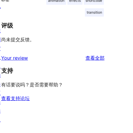
animation
effects
shortcode
私
transition
评级
陈
列
尚未提交反馈。
窗
主
评
Your review
查看全部
题
论
支持
插
件
有话要说吗？是否需要帮助？
区
查看支持论坛
块
样
板