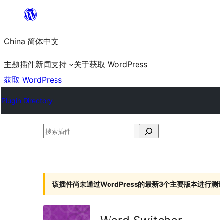
跳
至
China 简体中文
内
容
主题
插件
新闻
支持
关于
获取 WordPress
获取 WordPress
Plugin Directory
搜
索
插
件
该插件尚未通过WordPress的最新3个主要版本进行测