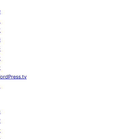
学
习
支
持
开
发
者
ordPress.tv
↗
参
与
活