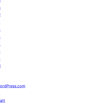
动
捐
赠
↗
未
来
五
分
计
划
ordPress.com
↗
att
↗