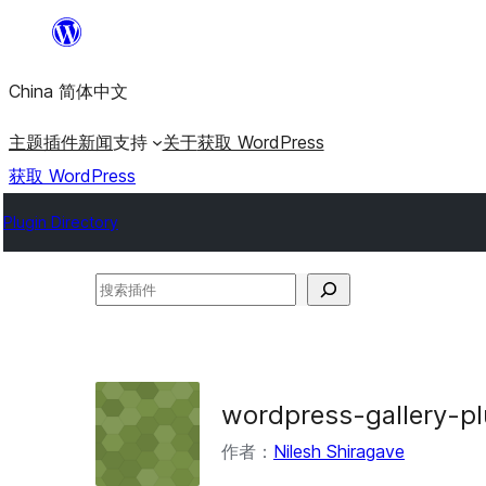
跳
至
China 简体中文
内
容
主题
插件
新闻
支持
关于
获取 WordPress
获取 WordPress
Plugin Directory
搜
索
插
件
wordpress-gallery-pl
作者：
Nilesh Shiragave