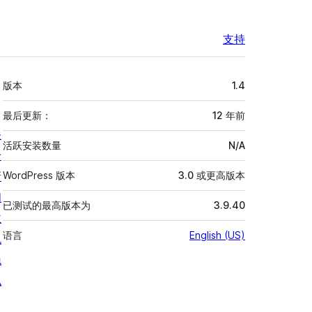
支持
额
版本
1.4
外
信
最后更新：
12 年
前
关
息
活跃安装数量
N/A
于
新
WordPress 版本
3.0 或更高版本
闻
已测试的最高版本为
3.9.40
主
语言
English (US)
机
隐
私