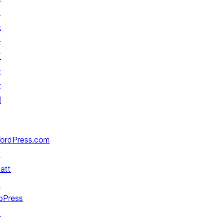
↗
未
来
五
分
计
划
ordPress.com
↗
att
↗
bPress
↗