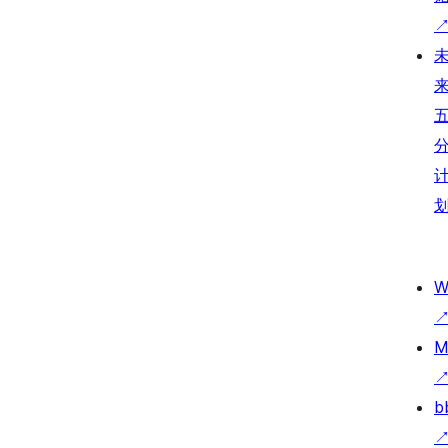
W
M
b