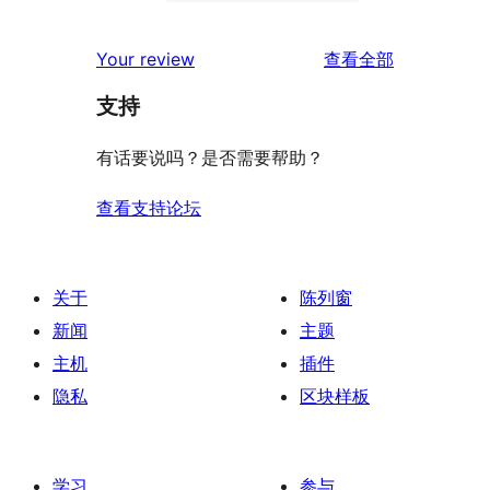
条
0
价
评
星
2
条
评
价
Your review
查看全部
评
星
1
论
价
评
支持
星
价
评
有话要说吗？是否需要帮助？
价
查看支持论坛
关于
陈列窗
新闻
主题
主机
插件
隐私
区块样板
学习
参与