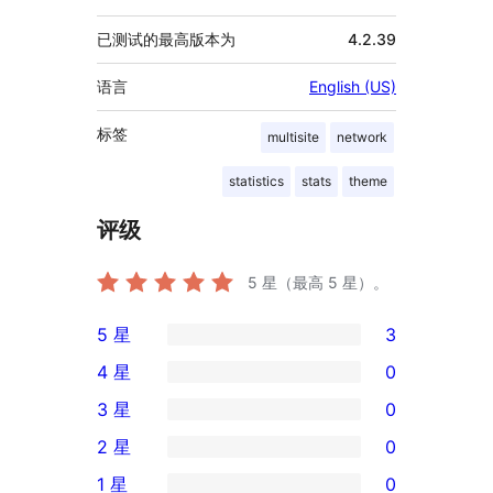
已测试的最高版本为
4.2.39
语言
English (US)
标签
multisite
network
statistics
stats
theme
评级
5
星（最高 5 星）。
5 星
3
3
4 星
0
条
0
3 星
0
5
条
0
2 星
0
星
4
条
0
评
1 星
0
星
3