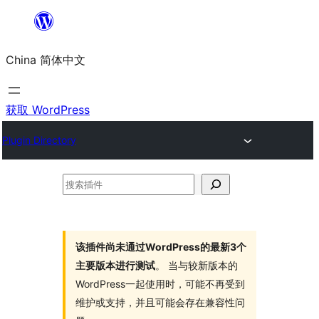
跳
至
China 简体中文
内
容
获取 WordPress
Plugin Directory
搜
索
插
件
该插件尚未通过WordPress的最新3个
主要版本进行测试
。 当与较新版本的
WordPress一起使用时，可能不再受到
维护或支持，并且可能会存在兼容性问