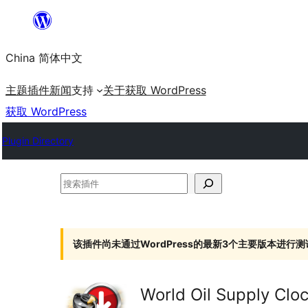
跳
至
China 简体中文
内
容
主题
插件
新闻
支持
关于
获取 WordPress
获取 WordPress
Plugin Directory
搜
索
插
件
该插件尚未通过WordPress的最新3个主要版本进行测
World Oil Supply Clo