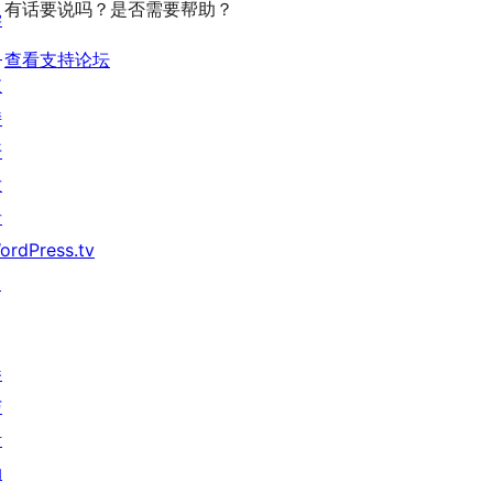
有话要说吗？是否需要帮助？
学
价
习
查看支持论坛
支
持
开
发
者
ordPress.tv
↗
参
与
活
动