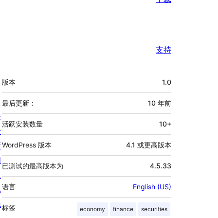
支持
额
版本
1.0
外
信
最后更新：
10 年
前
关
息
活跃安装数量
10+
于
新
WordPress 版本
4.1 或更高版本
闻
已测试的最高版本为
4.5.33
主
语言
English (US)
机
隐
标签
economy
finance
securities