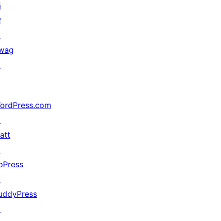
捐
赠
↗
wag
↗
ordPress.com
↗
att
↗
bPress
↗
uddyPress
↗