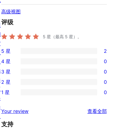
私
高级视图
评级
陈
列
5
星（最高 5 星）。
窗
5 星
2
主
2
4 星
0
题
条
0
插
3 星
0
5
条
0
件
2 星
0
星
4
条
0
区
评
1 星
0
星
3
条
0
块
价
评
星
2
条
样
评
价
Your review
查看全部
评
星
1
板
论
价
评
支持
星
价
评