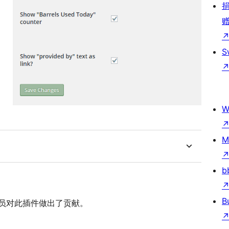
S
W
M
b
B
 以下人员对此插件做出了贡献。