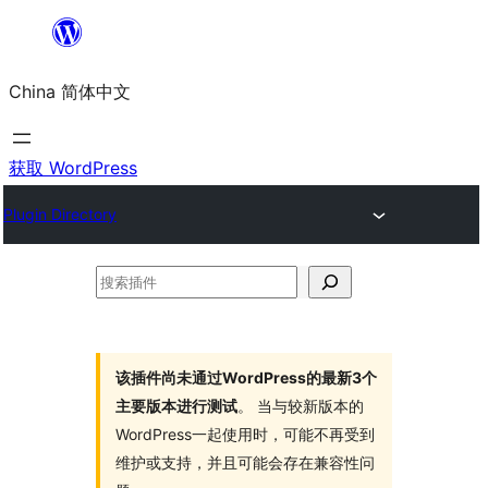
跳
至
China 简体中文
内
容
获取 WordPress
Plugin Directory
搜
索
插
件
该插件尚未通过WordPress的最新3个
主要版本进行测试
。 当与较新版本的
WordPress一起使用时，可能不再受到
维护或支持，并且可能会存在兼容性问