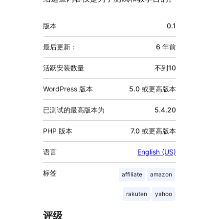
额
版本
0.1
外
信
最后更新：
6 年
前
息
活跃安装数量
不到10
WordPress 版本
5.0 或更高版本
已测试的最高版本为
5.4.20
PHP 版本
7.0 或更高版本
语言
English (US)
标签
affiliate
amazon
rakuten
yahoo
评级