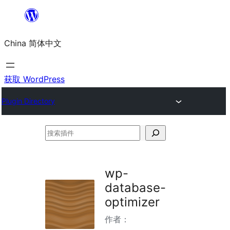
跳
至
China 简体中文
内
容
获取 WordPress
Plugin Directory
搜
索
插
wp-
件
database-
optimizer
作者：