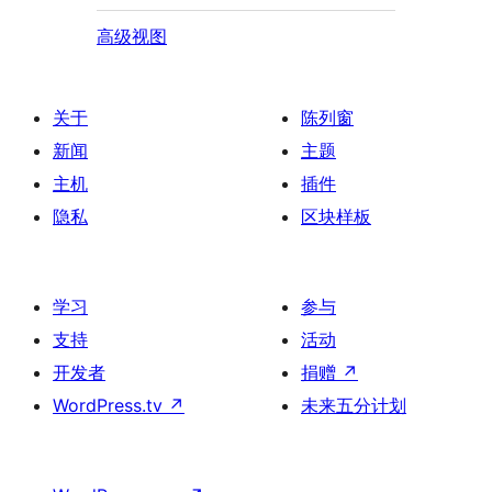
高级视图
关于
陈列窗
新闻
主题
主机
插件
隐私
区块样板
学习
参与
支持
活动
开发者
捐赠
↗
WordPress.tv
↗
未来五分计划