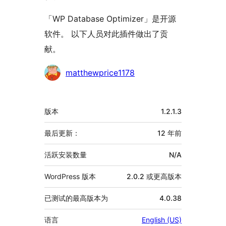
「WP Database Optimizer」是开源
软件。 以下人员对此插件做出了贡
献。
贡
matthewprice1178
献
者
额
版本
1.2.1.3
外
信
最后更新：
12 年
前
息
活跃安装数量
N/A
WordPress 版本
2.0.2 或更高版本
已测试的最高版本为
4.0.38
语言
English (US)