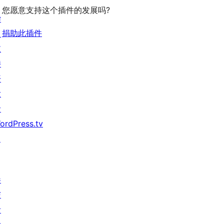
您愿意支持这个插件的发展吗?
学
捐助此插件
习
支
持
开
发
者
ordPress.tv
↗
参
与
活