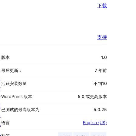
下载
支持
额
版本
1.0
外
信
最后更新：
7 年
前
关
息
活跃安装数量
不到10
于
新
WordPress 版本
5.0 或更高版本
闻
已测试的最高版本为
5.0.25
主
语言
English (US)
机
隐
标签