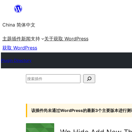
跳
至
China 简体中文
内
容
主题
插件
新闻
支持
关于
获取 WordPress
获取 WordPress
Plugin Directory
搜
索
插
件
该插件尚未通过WordPress的最新3个主要版本进行测