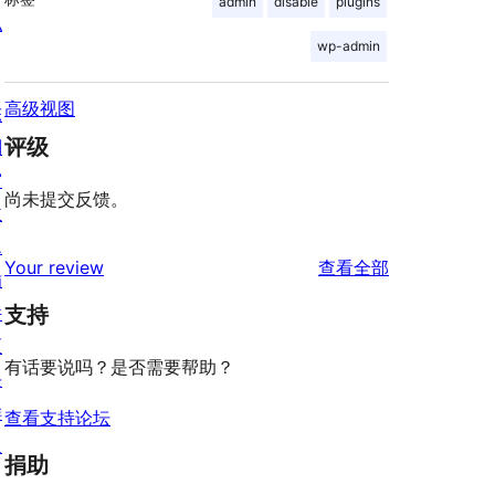
admin
disable
plugins
私
wp-admin
高级视图
陈
评级
列
窗
尚未提交反馈。
主
题
评
Your review
查看全部
插
论
件
支持
区
有话要说吗？是否需要帮助？
块
样
查看支持论坛
板
捐助