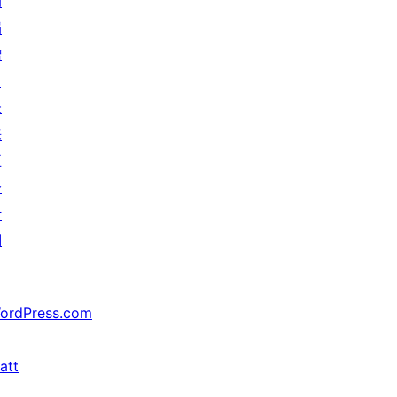
动
捐
赠
↗
未
来
五
分
计
划
ordPress.com
↗
att
↗