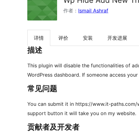
Wp Hide Add New T
作者：
Ismail Ashraf
详情
评价
安装
开发进展
描述
This plugin will disable the functionalities of a
WordPress dashboard. If someone access your 
常见问题
You can submit it in https://www.it-paths.com
support button it will take you on my website.
贡献者及开发者