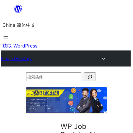
跳
至
China 简体中文
内
容
获取 WordPress
Plugin Directory
搜
索
插
件
WP Job