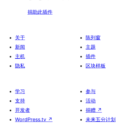
捐助此插件
关于
陈列窗
新闻
主题
主机
插件
隐私
区块样板
学习
参与
支持
活动
开发者
捐赠
↗
WordPress.tv
↗
未来五分计划