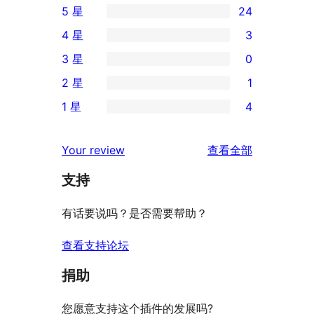
5 星
24
24
4 星
3
条
3
3 星
0
5
条
0
2 星
1
星
4
条
1
评
1 星
4
星
3
条
4
价
评
星
2
条
评
价
Your review
查看全部
评
星
1
论
价
评
支持
星
价
评
有话要说吗？是否需要帮助？
价
查看支持论坛
捐助
您愿意支持这个插件的发展吗?