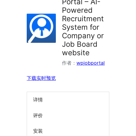
Portal – AI-
Powered
Recruitment
System for
Company or
Job Board
website
作者：
wpjobportal
下载
实时预览
详情
评价
安装