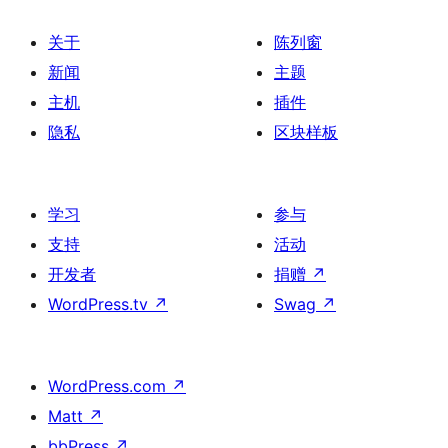
关于
陈列窗
新闻
主题
主机
插件
隐私
区块样板
学习
参与
支持
活动
开发者
捐赠
↗
WordPress.tv
↗
Swag
↗
WordPress.com
↗
Matt
↗
bbPress
↗