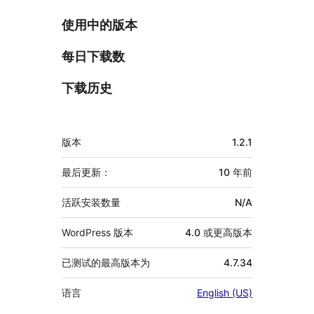
使用中的版本
每日下载数
下载历史
额
版本
1.2.1
外
信
最后更新：
10 年
前
息
活跃安装数量
N/A
WordPress 版本
4.0 或更高版本
已测试的最高版本为
4.7.34
语言
English (US)