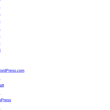
↗
未
来
五
分
计
划
ordPress.com
↗
att
↗
bPress
↗