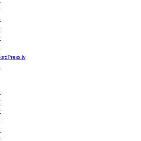
习
支
持
开
发
者
ordPress.tv
↗
参
与
活
动
捐
赠