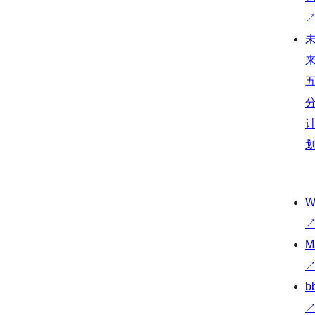
W
M
b