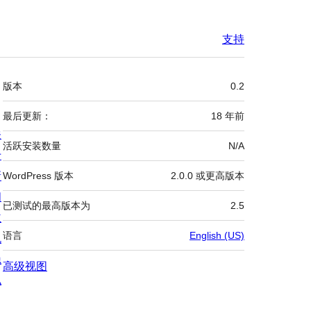
支持
额
版本
0.2
外
信
最后更新：
18 年
前
关
息
活跃安装数量
N/A
于
新
WordPress 版本
2.0.0 或更高版本
闻
已测试的最高版本为
2.5
主
语言
English (US)
机
隐
高级视图
私