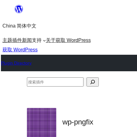
跳
至
China 简体中文
内
容
主题
插件
新闻
支持
关于
获取 WordPress
获取 WordPress
Plugin Directory
搜
索
插
件
wp-pngfix