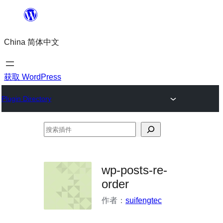
跳
至
China 简体中文
内
容
获取 WordPress
Plugin Directory
搜
索
插
wp-posts-re-
件
order
作者：
suifengtec