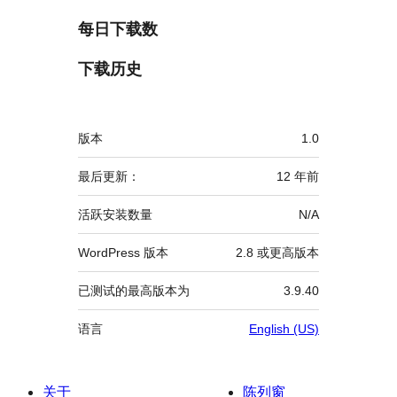
每日下载数
下载历史
额
版本
1.0
外
信
最后更新：
12 年
前
息
活跃安装数量
N/A
WordPress 版本
2.8 或更高版本
已测试的最高版本为
3.9.40
语言
English (US)
关于
陈列窗