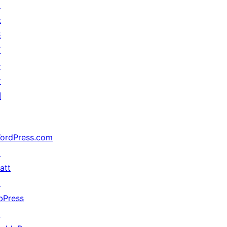
↗
未
来
五
分
计
划
ordPress.com
↗
att
↗
bPress
↗