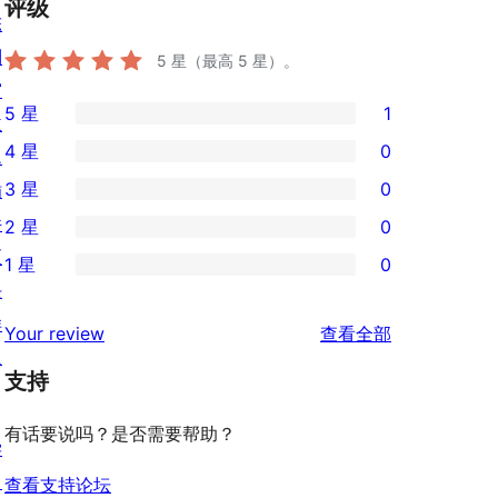
评级
陈
列
5
星（最高 5 星）。
窗
5 星
1
主
1
4 星
0
题
条
0
3 星
0
插
5
条
0
件
2 星
0
星
4
条
0
区
评
1 星
0
星
3
条
0
块
价
评
星
2
条
样
评
价
Your review
查看全部
评
星
1
板
论
价
评
支持
星
价
评
有话要说吗？是否需要帮助？
价
学
习
查看支持论坛