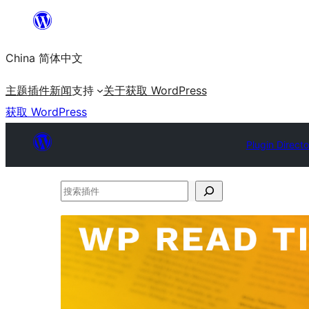
跳
至
China 简体中文
内
容
主题
插件
新闻
支持
关于
获取 WordPress
获取 WordPress
Plugin Directo
搜
索
插
件