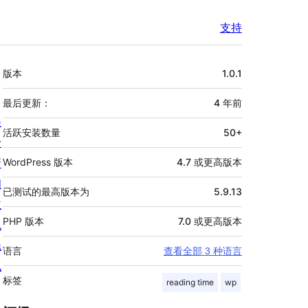
支持
额
版本
1.0.1
外
信
最后更新：
4 年
前
关
息
活跃安装数量
50+
于
新
WordPress 版本
4.7 或更高版本
闻
已测试的最高版本为
5.9.13
主
PHP 版本
7.0 或更高版本
机
隐
语言
查看全部 3 种语言
私
标签
reading time
wp