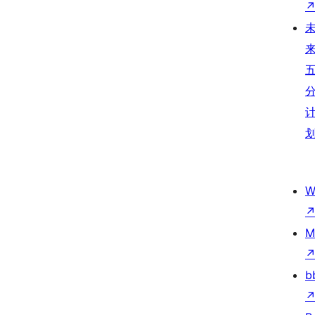
W
M
b