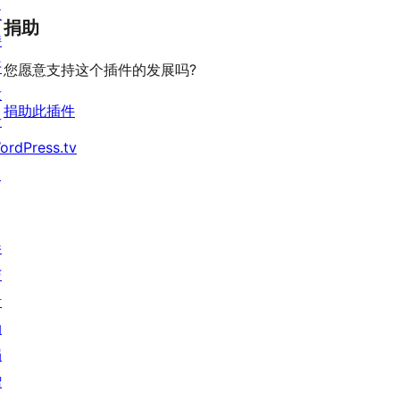
支
捐助
持
开
您愿意支持这个插件的发展吗?
发
捐助此插件
者
ordPress.tv
↗
参
与
活
动
捐
赠