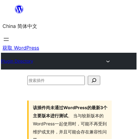
跳
至
China 简体中文
内
容
获取 WordPress
Plugin Directory
搜
索
插
件
该插件尚未通过WordPress的最新3个
主要版本进行测试
。 当与较新版本的
WordPress一起使用时，可能不再受到
维护或支持，并且可能会存在兼容性问