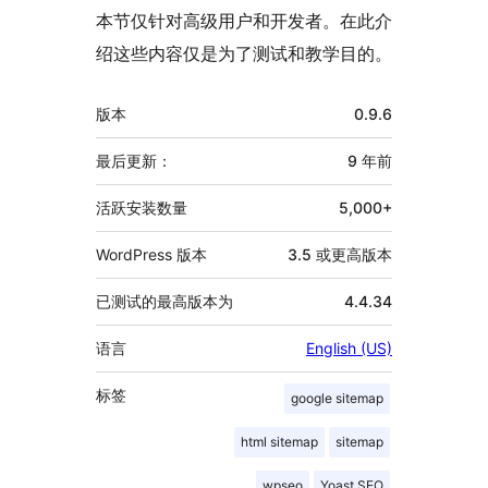
本节仅针对高级用户和开发者。在此介
绍这些内容仅是为了测试和教学目的。
额
版本
0.9.6
外
信
最后更新：
9 年
前
息
活跃安装数量
5,000+
WordPress 版本
3.5 或更高版本
已测试的最高版本为
4.4.34
语言
English (US)
标签
google sitemap
html sitemap
sitemap
wpseo
Yoast SEO