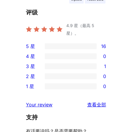
评级
4.9
星（最高 5
星）。
5 星
16
16
4 星
0
条
0
3 星
1
5
条
1
2 星
0
星
4
条
0
评
1 星
0
星
3
条
0
价
评
星
2
条
评
价
Your review
查看全部
评
星
1
论
价
评
支持
星
价
评
有话要说吗？是否需要帮助？