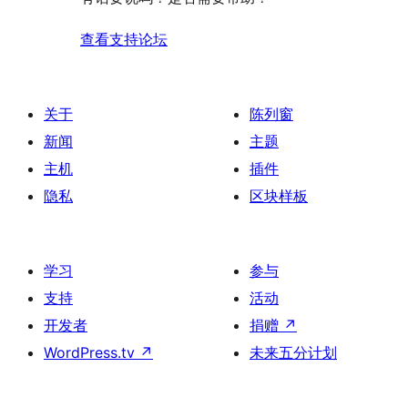
价
查看支持论坛
关于
陈列窗
新闻
主题
主机
插件
隐私
区块样板
学习
参与
支持
活动
开发者
捐赠
↗
WordPress.tv
↗
未来五分计划