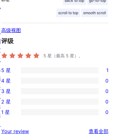
back to top
go-to-top
私
scroll to top
smooth scroll
高级视图
陈
评级
列
窗
5
星（最高 5 星）。
主
题
5 星
1
1
插
4 星
0
条
0
件
3 星
0
5
条
0
区
2 星
0
星
4
条
块
0
评
1 星
0
星
3
样
条
0
价
评
星
板
2
条
评
价
Your review
查看全部
评
星
1