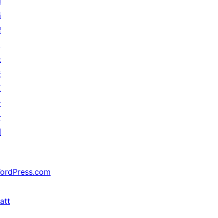
动
捐
赠
↗
未
来
五
分
计
划
ordPress.com
↗
att
↗