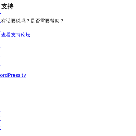
论
价
评
支持
星
学
价
评
习
有话要说吗？是否需要帮助？
价
支
查看支持论坛
持
开
发
者
ordPress.tv
↗
参
与
活