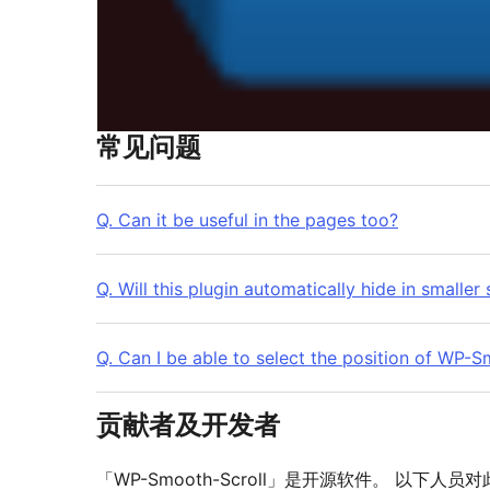
常见问题
Q. Can it be useful in the pages too?
Q. Will this plugin automatically hide in smaller
Q. Can I be able to select the position of WP-
贡献者及开发者
「WP-Smooth-Scroll」是开源软件。 以下人