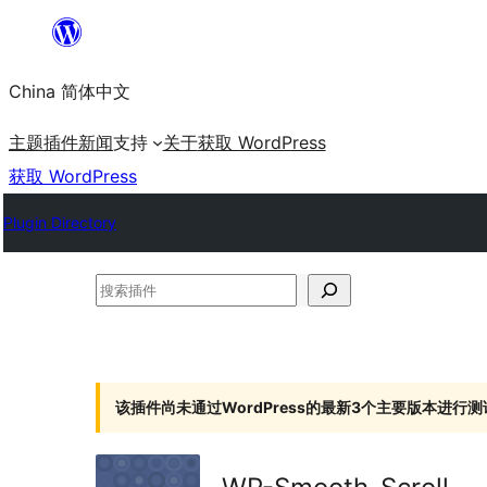
跳
至
China 简体中文
内
容
主题
插件
新闻
支持
关于
获取 WordPress
获取 WordPress
Plugin Directory
搜
索
插
件
该插件尚未通过WordPress的最新3个主要版本进行测