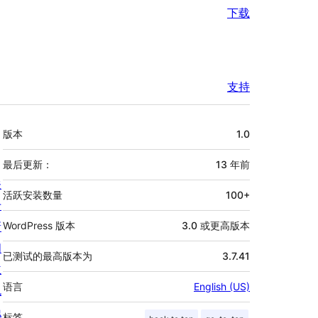
下载
支持
额
版本
1.0
外
信
最后更新：
13 年
前
关
息
活跃安装数量
100+
于
新
WordPress 版本
3.0 或更高版本
闻
已测试的最高版本为
3.7.41
主
语言
English (US)
机
隐
标签