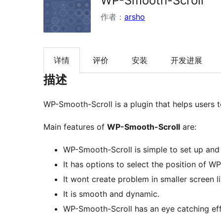
WP-Smooth-Scroll
作者：
arsho
详情
评价
安装
开发进展
描述
WP-Smooth-Scroll is a plugin that helps users t
Main features of
WP-Smooth-Scroll
are:
WP-Smooth-Scroll is simple to set up and
It has options to select the position of W
It wont create problem in smaller screen li
It is smooth and dynamic.
WP-Smooth-Scroll has an eye catching effe