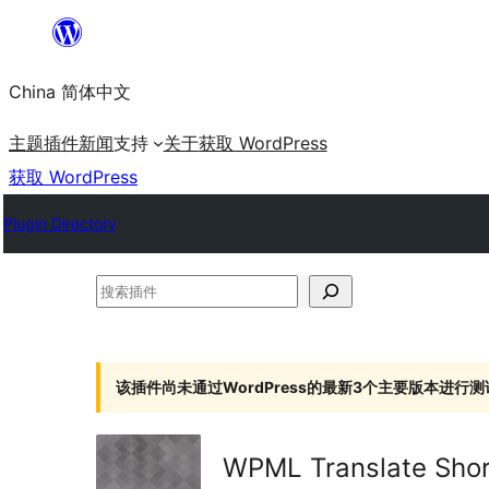
跳
至
China 简体中文
内
容
主题
插件
新闻
支持
关于
获取 WordPress
获取 WordPress
Plugin Directory
搜
索
插
件
该插件尚未通过WordPress的最新3个主要版本进行测
WPML Translate Sho