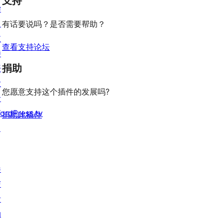
支持
学
价
评
习
有话要说吗？是否需要帮助？
价
支
查看支持论坛
持
捐助
开
发
您愿意支持这个插件的发展吗?
者
ordPress.tv
捐助此插件
↗
参
与
活
动