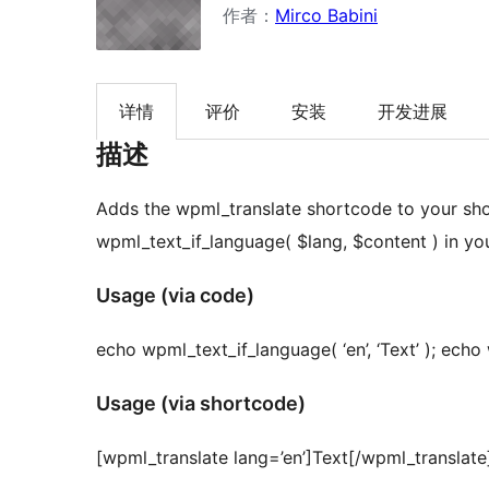
作者：
Mirco Babini
详情
评价
安装
开发进展
描述
Adds the wpml_translate shortcode to your sho
wpml_text_if_language( $lang, $content ) in yo
Usage (via code)
echo wpml_text_if_language( ‘en’, ‘Text’ ); echo w
Usage (via shortcode)
[wpml_translate lang=’en’]Text[/wpml_translate