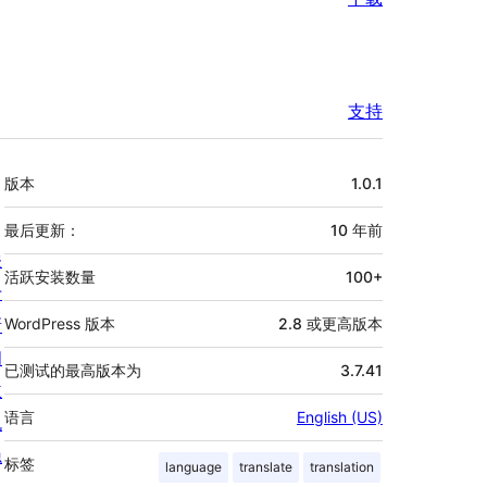
支持
额
版本
1.0.1
外
信
最后更新：
10 年
前
关
息
活跃安装数量
100+
于
新
WordPress 版本
2.8 或更高版本
闻
已测试的最高版本为
3.7.41
主
语言
English (US)
机
隐
标签
language
translate
translation