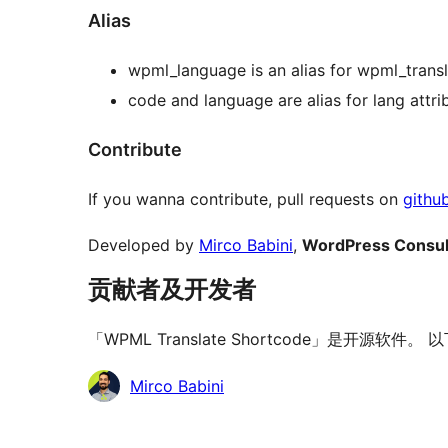
Alias
wpml_language is an alias for wpml_trans
code and language are alias for lang attri
Contribute
If you wanna contribute, pull requests on
githu
Developed by
Mirco Babini
,
WordPress Consul
贡献者及开发者
「WPML Translate Shortcode」是开源软
贡
Mirco Babini
献
者