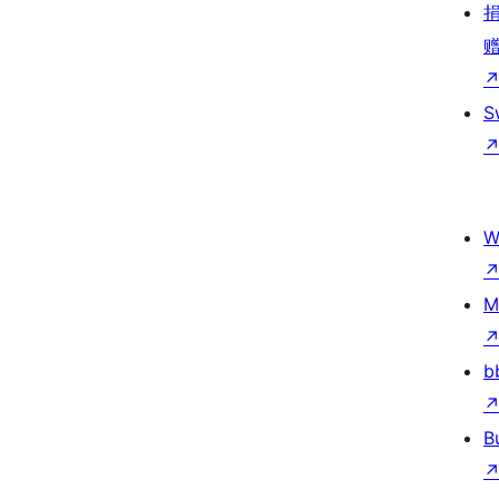
S
W
M
b
B