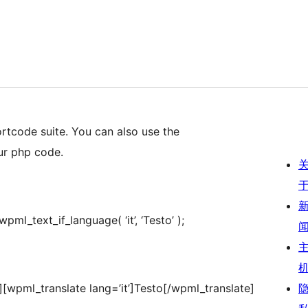
rtcode suite. You can also use the
ur php code.
pml_text_if_language( ‘it’, ‘Testo’ );
][wpml_translate lang=’it’]Testo[/wpml_translate]