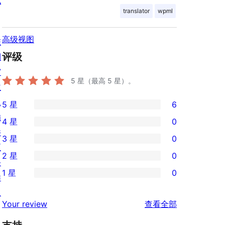
私
translator
wpml
高级视图
陈
评级
列
窗
5
星（最高 5 星）。
主
题
5 星
6
6
插
4 星
0
条
0
件
3 星
0
5
条
0
区
2 星
0
星
4
条
块
0
评
1 星
0
星
3
样
条
0
价
评
星
板
2
条
评
价
Your review
查看全部
评
星
1
论
价
评
星