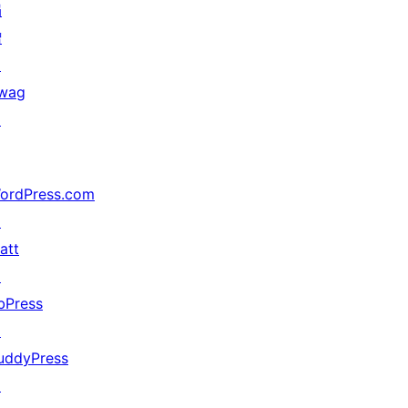
捐
赠
↗
wag
↗
ordPress.com
↗
att
↗
bPress
↗
uddyPress
↗