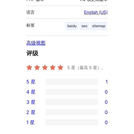
语言
English (US)
标签
baidu
seo
sitemap
高级视图
评级
5
星（最高 5 星）。
5 星
1
1
4 星
0
条
0
3 星
0
5
条
0
2 星
0
星
4
条
0
评
1 星
0
星
3
条
0
价
评
星