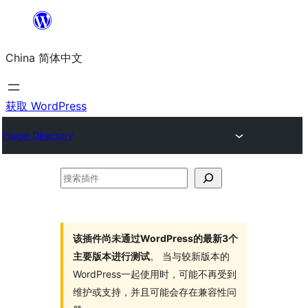
跳
至
China 简体中文
内
容
获取 WordPress
Plugin Directory
搜
索
插
件
该插件尚未通过WordPress的最新3个
主要版本进行测试
。 当与较新版本的
WordPress一起使用时，可能不再受到
维护或支持，并且可能会存在兼容性问