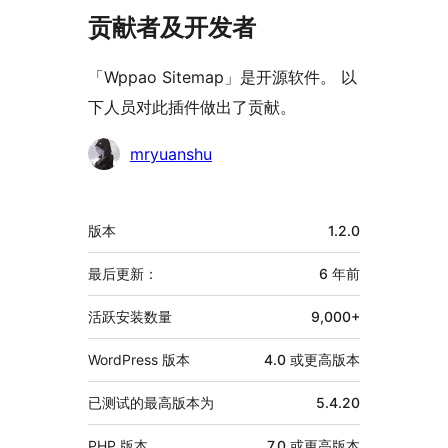
贡献者及开发者
「Wppao Sitemap」是开源软件。 以
下人员对此插件做出了贡献。
贡
mryuanshu
献
者
额
版本
1.2.0
外
信
最后更新：
6 年
前
息
活跃安装数量
9,000+
WordPress 版本
4.0 或更高版本
已测试的最高版本为
5.4.20
PHP 版本
7.0 或更高版本