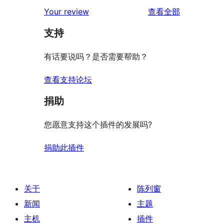
2
条
评
价
Your review
查看全部
评
星
1
论
价
评
支持
星
价
评
有话要说吗？是否需要帮助？
价
查看支持论坛
捐助
您愿意支持这个插件的发展吗?
捐助此插件
关于
陈列窗
新闻
主题
主机
插件