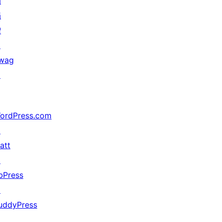
动
捐
赠
↗
wag
↗
ordPress.com
↗
att
↗
bPress
↗
uddyPress
↗