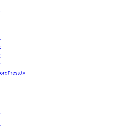
学
习
支
持
开
发
者
ordPress.tv
↗
参
与
活