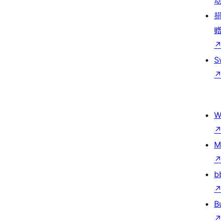
S
W
M
b
B