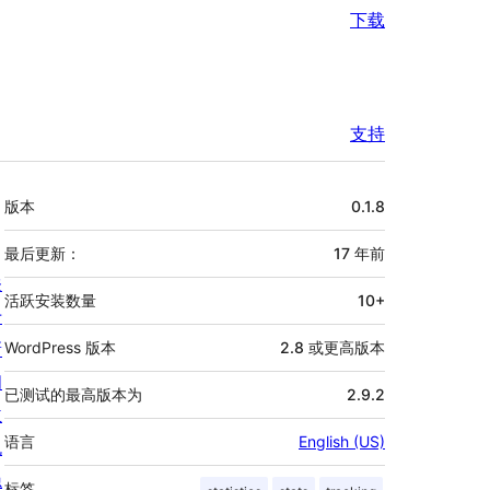
下载
支持
额
版本
0.1.8
外
信
最后更新：
17 年
前
关
息
活跃安装数量
10+
于
新
WordPress 版本
2.8 或更高版本
闻
已测试的最高版本为
2.9.2
主
语言
English (US)
机
隐
标签