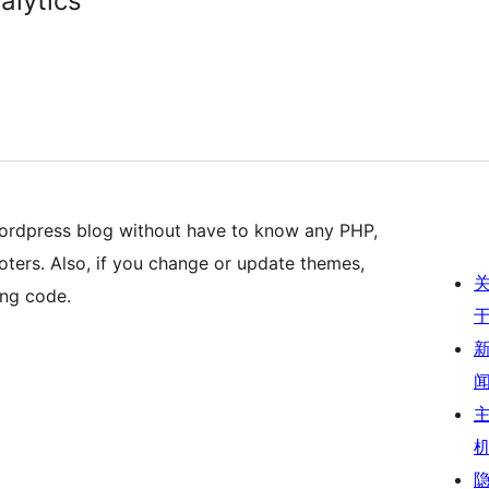
lytics
 wordpress blog without have to know any PHP,
edit code, or cut and paste tracking code to footers. Also, if you change or update themes,
ing code.