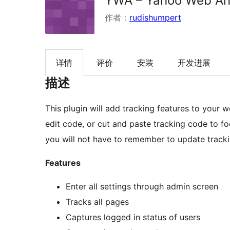
YWA – Yahoo Web Ana
作者：
rudishumpert
详情
评价
安装
开发进展
描述
This plugin will add tracking features to your
you will not have to remember to update track
Features
Enter all settings through admin screen
Tracks all pages
Captures logged in status of users