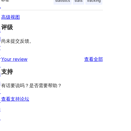
statistics
stats
tracking
私
高级视图
评级
陈
列
尚未提交反馈。
窗
主
评
Your review
查看全部
题
论
支持
插
件
有话要说吗？是否需要帮助？
区
查看支持论坛
块
样
板