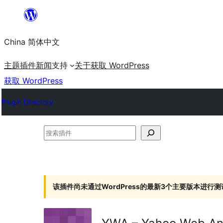
跳
至
China 简体中文
内
容
主题
插件
新闻
支持
关于
获取 WordPress
获取 WordPress
Plugin Directory
搜
索
插
件
该插件尚未通过WordPress的最新3个主要版本进行测