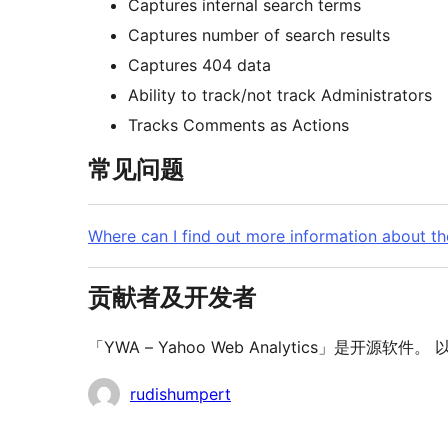
Captures internal search terms
Captures number of search results
Captures 404 data
Ability to track/not track Administrators
Tracks Comments as Actions
常见问题
Where can I find out more information about th
贡献者及开发者
「YWA – Yahoo Web Analytics」是开源
贡
rudishumpert
献