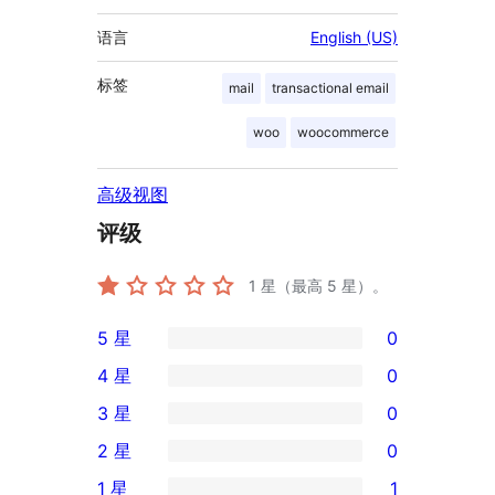
语言
English (US)
标签
mail
transactional email
woo
woocommerce
高级视图
评级
1
星（最高 5 星）。
5 星
0
0
4 星
0
条
0
3 星
0
5
条
0
2 星
0
星
4
条
0
评
1 星
1
星
3