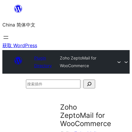
跳
至
China 简体中文
内
容
获取 WordPress
Plugin
Zoho ZeptoMail for
Directory
WooCommerce
搜
索
插
Zoho
件
ZeptoMail for
WooCommerce