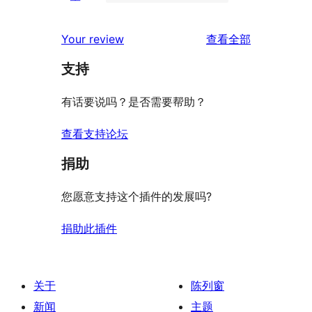
条
1
价
评
星
2
条
评
价
Your review
查看全部
评
星
1
论
价
评
支持
星
价
评
有话要说吗？是否需要帮助？
价
查看支持论坛
捐助
您愿意支持这个插件的发展吗?
捐助此插件
关于
陈列窗
新闻
主题