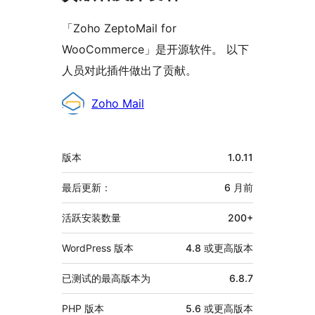
「Zoho ZeptoMail for
WooCommerce」是开源软件。 以下
人员对此插件做出了贡献。
贡
Zoho Mail
献
者
额
版本
1.0.11
外
信
最后更新：
6 月
前
息
活跃安装数量
200+
WordPress 版本
4.8 或更高版本
已测试的最高版本为
6.8.7
PHP 版本
5.6 或更高版本