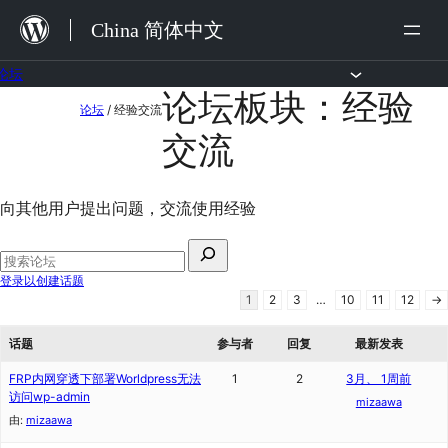
跳
China 简体中文
至
内
论坛
论坛板块：经验
跳
容
论坛
/
经验交流
至
交流
内
容
向其他用户提出问题，交流使用经验
搜
索：
搜
登录以创建话题
索
1
2
3
…
10
11
12
→
论
坛
话题
参与者
回复
最新发表
FRP内网穿透下部署Worldpress无法
1
2
3月、 1周前
访问wp-admin
mizaawa
由:
mizaawa