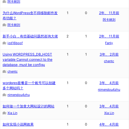
由:
阿卡林刘
为什么WordPress舍不得移除邮件发
1
0
2年、 11月前
布功能？
阿卡林刘
由:
阿卡林刘
新手小白，有些基础问题想咨询大佬
2
1
2年、 11月前
由:
jzd16boof
Fanly
Using WORDPRESS_DB_HOST
1
1
3年、 2月前
variable Cannot connect to the
chentc
database, must be configu
由:
chentc
wordpres套餐是一个账号可以创建
1
0
3年、 4月前
多个网站吗？
nimendou4zhu
由:
nimendou4zhu
如何做一个加拿大网站设计的网站
1
0
3年、 4月前
由:
Xia Lin
Xia Lin
如何实现小说网效果
1
0
4年、 4月前