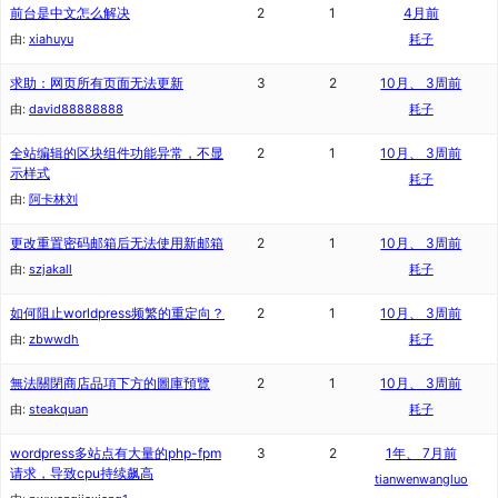
前台是中文怎么解决
2
1
4月前
由:
xiahuyu
耗子
求助：网页所有页面无法更新
3
2
10月、 3周前
由:
david88888888
耗子
全站编辑的区块组件功能异常，不显
2
1
10月、 3周前
示样式
耗子
由:
阿卡林刘
更改重置密码邮箱后无法使用新邮箱
2
1
10月、 3周前
由:
szjakall
耗子
如何阻止worldpress频繁的重定向？
2
1
10月、 3周前
由:
zbwwdh
耗子
無法關閉商店品項下方的圖庫預覽
2
1
10月、 3周前
由:
steakquan
耗子
wordpress多站点有大量的php-fpm
3
2
1年、 7月前
请求，导致cpu持续飙高
tianwenwangluo