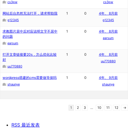
由:
cs3pw
cs3pw
网站后台忽然无法打开，请求帮助我
1
0
4年、 8月前
由:
g12345
g12345
求教图片居中后对应说明文字不居中
1
0
4年、 8月前
的问题
earsum
由:
earsum
打开文章链接要20s，怎么优化比较
1
0
4年、 8月前
好
uu770880
由:
uu770880
wordpress搭建的cms需要做等保吗
1
0
4年、 9月前
由:
shaunye
shaunye
1
2
3
…
10
11
12
→
RSS 最近发表