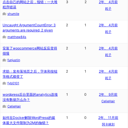
点击自己的网站之后，报错：一大堆
3
2
2年、 4月前
程序错误
耗子
由:
shumile
Uncaught ArgumentCountError: 3
2
1
2年、 4月前
arguments are required, 2 given
耗子
由:
matthew84s
安装了woocommerce网站反应变得
2
1
2年、 4月前
很慢
耗子
由:
funjustin
求助：发布落地页之后，字体和按钮
2
1
2年、 4月前
等格式都变了
耗子
由:
fyb0101
wordpress后台里面的analytics选项
1
0
2年、 9月前
没有数据怎么办？
CelieHair
由:
CelieHair
如何在Docker解除WordPress的媒
1
0
2年、 11月前
体最大文件限制为2M的枷锁？
阿卡林刘