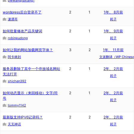
由:
pwwangjiaxiang1
wordpress后台登录不了
2
1
1年、 8月前
由:
潇洒哥
耗子
如何批量修改产品关键词
2
1
1年、 9月前
由:
robinpudong
耗子
如何让我的网站加载网页字体？
3
2
1年、 11月前
由:
阿卡林刘
文派翻译（WP Chinese T
服务器删除了其中一个停放域名网站
2
1
2年、 2月前
无法打开
耗子
由:
shichen392
如何动态显示（来回移动）文字/符
2
1
2年、 2月前
号
耗子
由:
tommy1142
最新版支持IPV6记录吗？
2
2
2年、 2月前
由:
天无神话
耗子