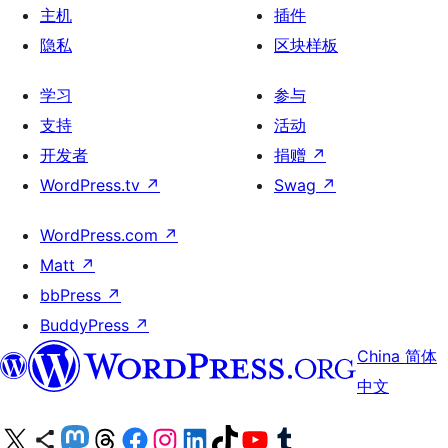
主机
插件
隐私
区块样板
学习
参与
支持
活动
开发者
捐赠
↗
WordPress.tv
↗
Swag
↗
WordPress.com
↗
Matt
↗
bbPress
↗
BuddyPress
↗
China 简体
中文
关注我们的 X（原 Twitter）账号
访问我们的 Bluesky 账号
关注我们的 Mastodon 账号
访问我们的 Threads 账号
访问我们的 Facebook 公共主页
关注我们的 Instagram 账号
关注我们的 LinkedIn 主页
访问我们的 TikTok 账号
访问我们的 YouTube 频道
访问我们的 Tumblr 账号