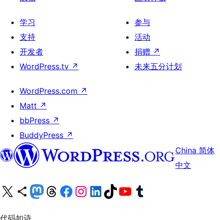
学习
参与
支持
活动
开发者
捐赠
↗
WordPress.tv
↗
未来五分计划
WordPress.com
↗
Matt
↗
bbPress
↗
BuddyPress
↗
China 简体
中文
关注我们的 X（原 Twitter）账号
访问我们的 Bluesky 账号
关注我们的 Mastodon 账号
访问我们的 Threads 账号
访问我们的 Facebook 公共主页
关注我们的 Instagram 账号
关注我们的 LinkedIn 主页
访问我们的 TikTok 账号
访问我们的 YouTube 频道
访问我们的 Tumblr 账号
代码如诗