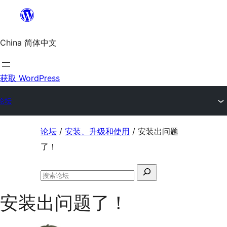
跳
至
China 简体中文
内
容
获取 WordPress
论坛
跳
论坛
/
安装、升级和使用
/
安装出问题
至
了！
内
搜
容
搜
索：
索
安装出问题了！
论
坛