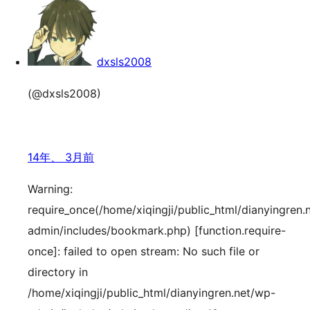
dxsls2008
(@dxsls2008)
14年、 3月前
Warning:
require_once(/home/xiqingji/public_html/dianyingren.
admin/includes/bookmark.php) [function.require-
once]: failed to open stream: No such file or
directory in
/home/xiqingji/public_html/dianyingren.net/wp-