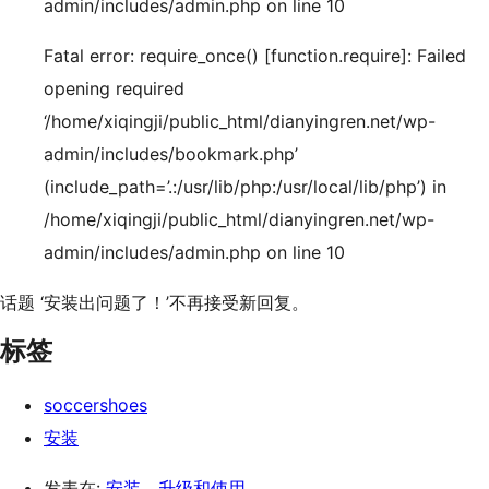
admin/includes/admin.php on line 10
Fatal error: require_once() [function.require]: Failed
opening required
‘/home/xiqingji/public_html/dianyingren.net/wp-
admin/includes/bookmark.php’
(include_path=’.:/usr/lib/php:/usr/local/lib/php’) in
/home/xiqingji/public_html/dianyingren.net/wp-
admin/includes/admin.php on line 10
话题 ‘安装出问题了！’不再接受新回复。
标签
soccershoes
安装
发表在:
安装、升级和使用