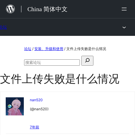
跳
China 简体中文
至
内
论坛
容
跳
论坛
/
安装、升级和使用
/
文件上传失败是什么情况
至
搜
内
搜
索：
容
索
文件上传失败是什么情况
论
坛
nan520
(@nan520)
7年前