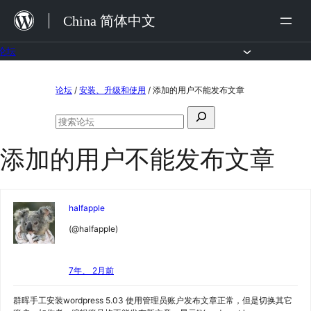
跳
China 简体中文
至
内
论坛
容
跳
论坛
/
安装、升级和使用
/
添加的用户不能发布文章
至
搜
内
搜
索：
容
索
添加的用户不能发布文章
论
坛
halfapple
(@halfapple)
7年、 2月前
群晖手工安装wordpress 5.03 使用管理员账户发布文章正常，但是切换其它