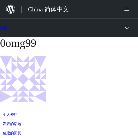
跳
China 简体中文
至
内
论坛
容
0omg99
跳
至
内
容
个人资料
发表的话题
创建的回复