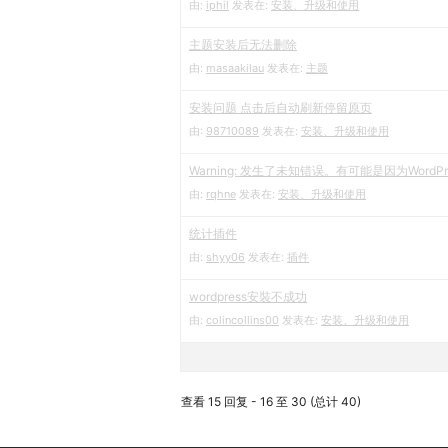
由:
iphil
发表在:
安装、升级和使用
主题安装后无法删除
由:
masaakilau
发表在:
主题
安装问题 点击后自动刷新停留原页
由:
98710089
发表在:
安装、升级和使用
Warning: 发生了未知错误。有可能是因为WordP
由:
rqhne
发表在:
安装、升级和使用
统计插件
由:
shyy06
发表在:
插件
wordpress安裝不成功
由:
colincollins00
发表在:
安装、升级和使用
查看 15 回复 - 16 至 30 (总计 40)