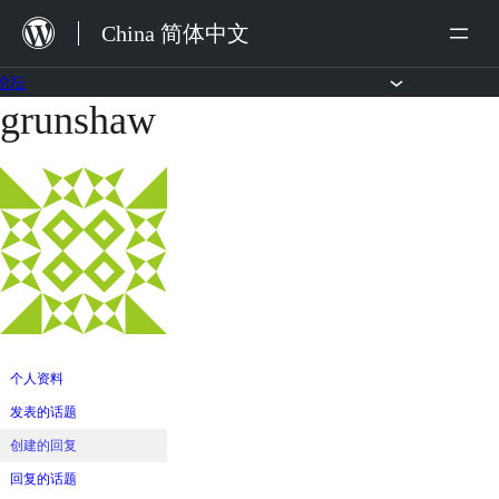
跳
China 简体中文
至
内
论坛
grunshaw
跳
容
至
内
容
个人资料
发表的话题
创建的回复
回复的话题