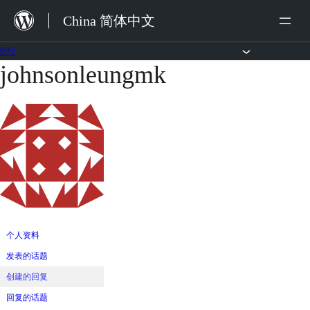
跳
China 简体中文
至
内
论坛
johnsonleungmk
跳
容
至
内
容
个人资料
发表的话题
创建的回复
回复的话题