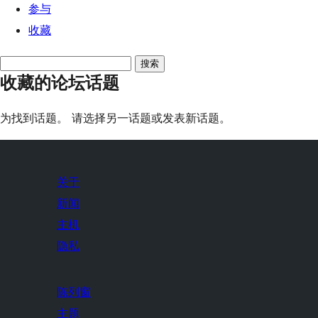
参与
收藏
搜
收藏的论坛话题
索
话
为找到话题。 请选择另一话题或发表新话题。
题:
关于
新闻
主机
隐私
陈列窗
主题