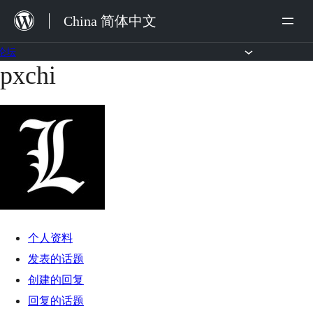
跳
China 简体中文
至
内
论坛
pxchi
跳
容
至
内
容
个人资料
发表的话题
创建的回复
回复的话题