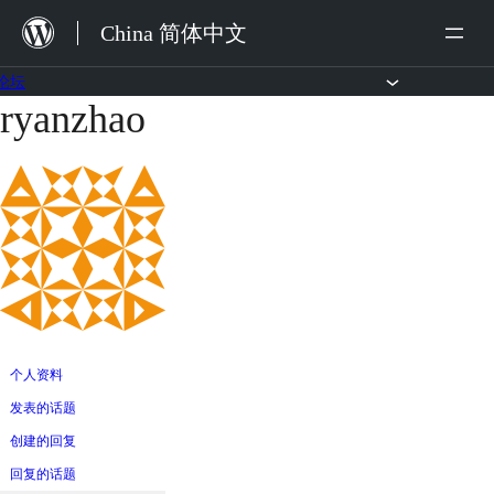
跳
China 简体中文
至
内
论坛
ryanzhao
跳
容
至
内
容
个人资料
发表的话题
创建的回复
回复的话题