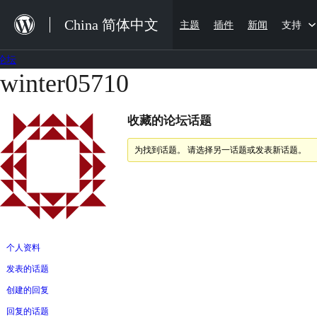
跳
China 简体中文
主题
插件
新闻
支持
至
内
论坛
容
winter05710
跳
至
收藏的论坛话题
内
容
为找到话题。 请选择另一话题或发表新话题。
个人资料
发表的话题
创建的回复
回复的话题