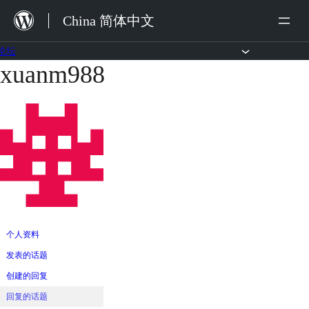
跳
China 简体中文
至
内
论坛
xuanm988
跳
容
至
内
容
个人资料
发表的话题
创建的回复
回复的话题