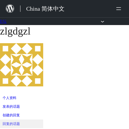
跳
China 简体中文
至
内
论坛
zlgdgzl
跳
容
至
内
容
个人资料
发表的话题
创建的回复
回复的话题