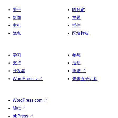
关于
陈列窗
新闻
主题
主机
插件
隐私
区块样板
学习
参与
支持
活动
开发者
捐赠
↗
WordPress.tv
↗
未来五分计划
WordPress.com
↗
Matt
↗
bbPress
↗