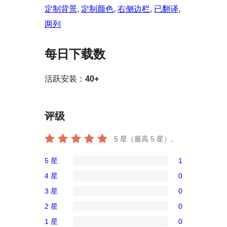
定制背景
, 
定制颜色
, 
右侧边栏
, 
已翻译
, 
两列
每日下载数
活跃安装：
40+
评级
5
星（最高 5 星）。
5 星
1
1
4 星
0
条
0
3 星
0
5
条
0
星
2 星
0
4
条
0
评
星
1 星
0
3
条