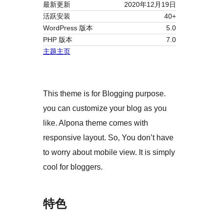
最新更新
2020年12月19日
活跃安装
40+
WordPress 版本
5.0
PHP 版本
7.0
主题主页
This theme is for Blogging purpose.
you can customize your blog as you
like. Alpona theme comes with
responsive layout. So, You don’t have
to worry about mobile view. It is simply
cool for bloggers.
特色