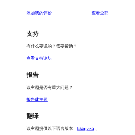
0
价
评
星
2
条
价
评
添加我的评价
查看全部
评
星
1
论
价
评
星
价
评
支持
价
有什么要说的？需要帮助？
查看支持论坛
报告
该主题是否有重大问题？
报告此主题
翻译
该主题提供以下语言版本：
Ελληνικά
、