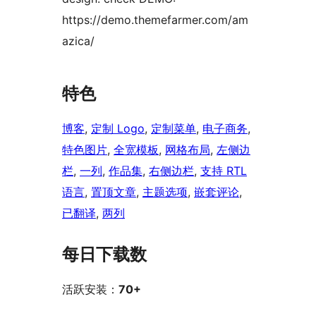
https://demo.themefarmer.com/am
azica/
特色
博客
, 
定制 Logo
, 
定制菜单
, 
电子商务
, 
特色图片
, 
全宽模板
, 
网格布局
, 
左侧边
栏
, 
一列
, 
作品集
, 
右侧边栏
, 
支持 RTL
语言
, 
置顶文章
, 
主题选项
, 
嵌套评论
, 
已翻译
, 
两列
每日下载数
活跃安装：
70+