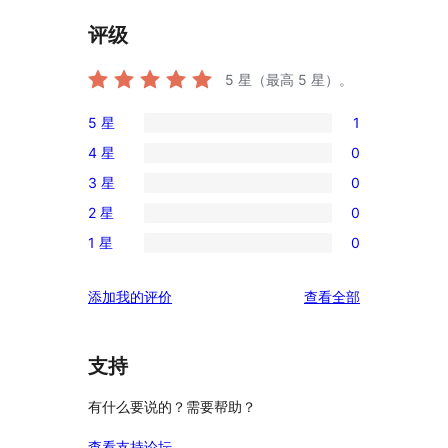
评级
5
星（最高 5 星）。
5 星
1
1
4 星
0
条
0
3 星
0
5
条
0
星
2 星
0
4
条
0
评
星
1 星
0
3
条
0
价
评
星
2
条
价
评
添加我的评价
查看全部
评
星
1
论
价
评
星
价
评
支持
价
有什么要说的？需要帮助？
查看支持论坛