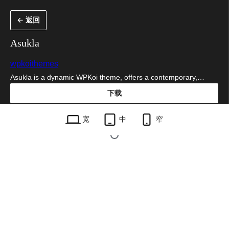
跳
← 返回
至
内
Asukla
容
wpkoithemes
Asukla is a dynamic WPKoi theme, offers a contemporary,…
下载
asukla.1.0.0.zip
宽
中
窄