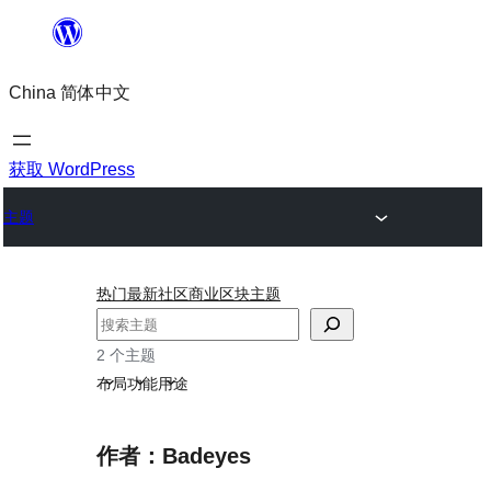
跳
至
China 简体中文
内
容
获取 WordPress
主题
热门
最新
社区
商业
区块主题
搜
索
2 个主题
布局
功能
用途
作者：Badeyes