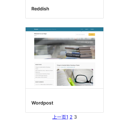
Reddish
Wordpost
上一页
1
2
3