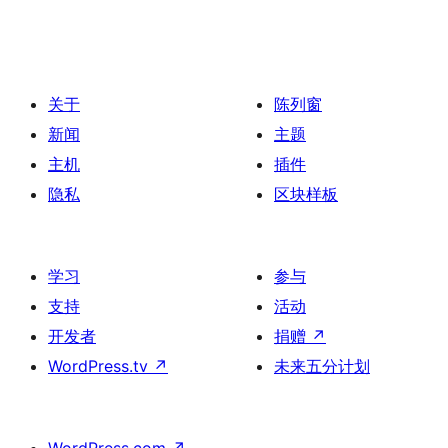
关于
陈列窗
新闻
主题
主机
插件
隐私
区块样板
学习
参与
支持
活动
开发者
捐赠
↗
WordPress.tv
↗
未来五分计划