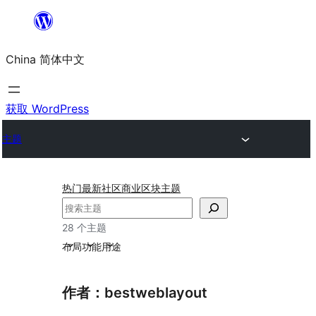
跳
至
China 简体中文
内
容
获取 WordPress
主题
热门
最新
社区
商业
区块主题
搜
索
28 个主题
布局
功能
用途
作者：bestweblayout