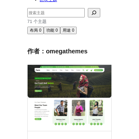
搜
索
71 个主题
布局
0
功能
0
用途
0
作者：omegathemes