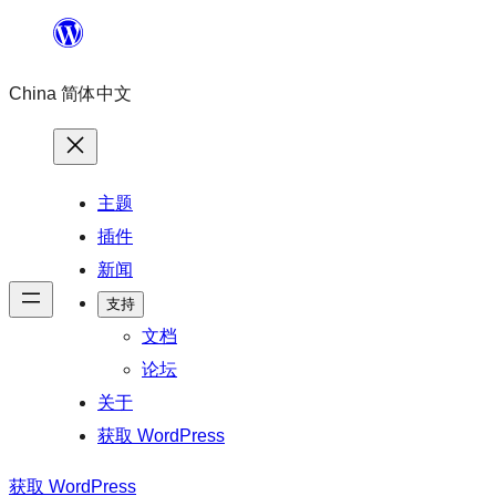
跳
至
China 简体中文
内
容
主题
插件
新闻
支持
文档
论坛
关于
获取 WordPress
获取 WordPress