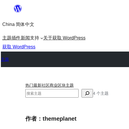
跳
至
China 简体中文
内
容
主题
插件
新闻
支持
关于
获取 WordPress
获取 WordPress
主题
热门
最新
社区
商业
区块主题
搜
4 个主题
索
作者：themeplanet