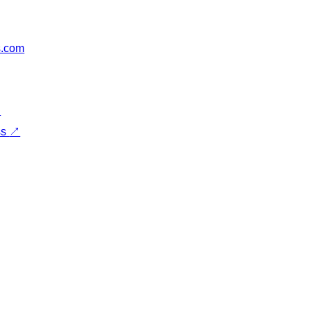
s.com
↗
ss
↗