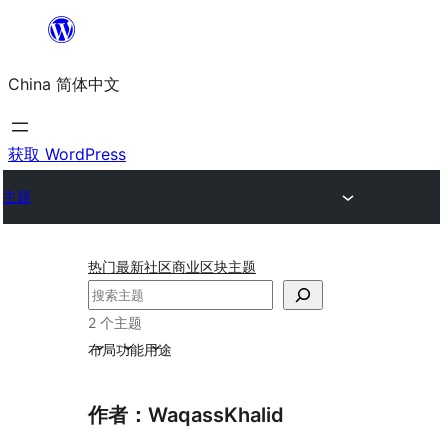
跳
至
China 简体中文
内
容
获取 WordPress
主题
热门
最新
社区
商业
区块主题
搜
索
2 个主题
布局
功能
用途
作者：WaqassKhalid