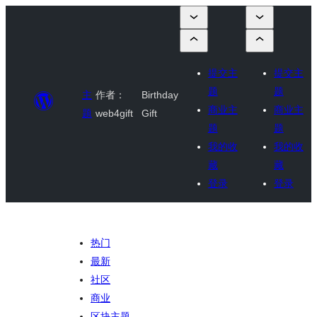
提交主
提交主
题
题
主
作者：
Birthday
商业主
商业主
题
web4gift
Gift
题
题
我的收
我的收
藏
藏
登录
登录
热门
最新
社区
商业
区块主题