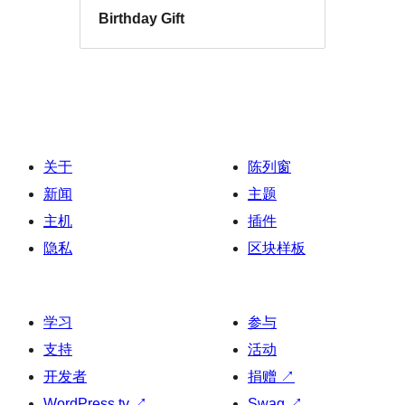
Birthday Gift
关于
陈列窗
新闻
主题
主机
插件
隐私
区块样板
学习
参与
支持
活动
开发者
捐赠
↗
WordPress.tv
↗
Swag
↗