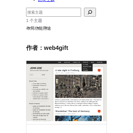
搜
索
1 个主题
布局
功能
用途
作者：web4gift