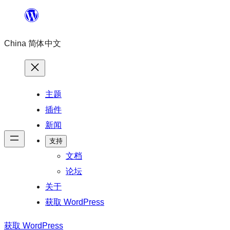
跳
至
China 简体中文
内
容
主题
插件
新闻
支持
文档
论坛
关于
获取 WordPress
获取 WordPress