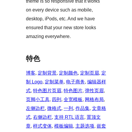
theme is so responsive that it works
on every device such as mobile,
desktop, iPods, etc. And we have
ensured that your new store looks
amazing everywhere.
特色
博客
, 
定制背景
, 
定制颜色
, 
定制页眉
, 
定
制 Logo
, 
定制菜单
, 
电子商务
, 
编辑器样
式
, 
特色图片页眉
, 
特色图片
, 
弹性页眉
, 
页脚小工具
, 
四列
, 
全宽模板
, 
网格布局
, 
左侧边栏
, 
微格式
, 
一列
, 
作品集
, 
文章格
式
, 
右侧边栏
, 
支持 RTL 语言
, 
置顶文
章
, 
样式变体
, 
模板编辑
, 
主题选项
, 
嵌套