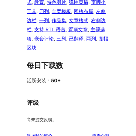
式
, 
教育
, 
特色图片
, 
弹性页眉
, 
页脚小
工具
, 
四列
, 
全宽模板
, 
网格布局
, 
左侧
边栏
, 
一列
, 
作品集
, 
文章格式
, 
右侧边
栏
, 
支持 RTL 语言
, 
置顶文章
, 
主题选
项
, 
嵌套评论
, 
三列
, 
已翻译
, 
两列
, 
宽幅
区块
每日下载数
活跃安装：
50+
评级
尚未提交反馈。
评
添加我的评价
查看全部