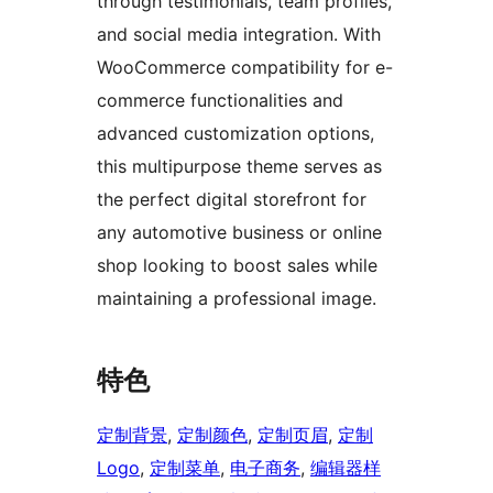
through testimonials, team profiles,
and social media integration. With
WooCommerce compatibility for e-
commerce functionalities and
advanced customization options,
this multipurpose theme serves as
the perfect digital storefront for
any automotive business or online
shop looking to boost sales while
maintaining a professional image.
特色
定制背景
, 
定制颜色
, 
定制页眉
, 
定制
Logo
, 
定制菜单
, 
电子商务
, 
编辑器样