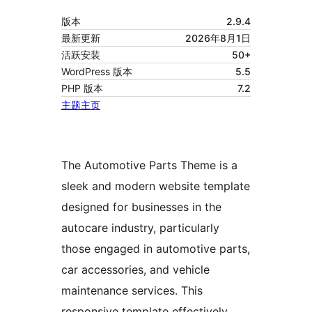
版本
2.9.4
最新更新
2026年8月1日
活跃安装
50+
WordPress 版本
5.5
PHP 版本
7.2
主题主页
The Automotive Parts Theme is a
sleek and modern website template
designed for businesses in the
autocare industry, particularly
those engaged in automotive parts,
car accessories, and vehicle
maintenance services. This
responsive template effectively