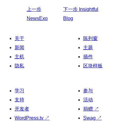
上一步
下一步
Insightful
NewsExo
Blog
关于
陈列窗
新闻
主题
主机
插件
隐私
区块样板
学习
参与
支持
活动
开发者
捐赠
↗
WordPress.tv
↗
Swag
↗