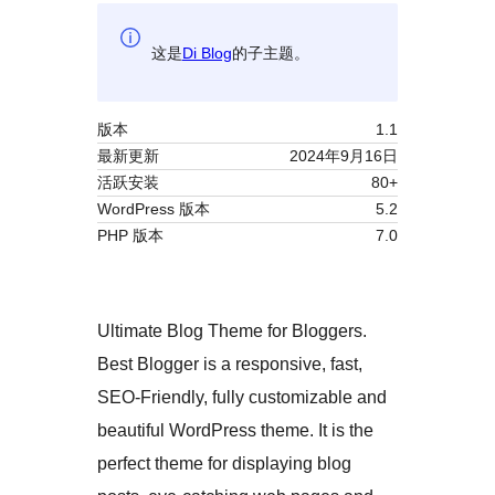
这是
Di Blog
的子主题。
版本
1.1
最新更新
2024年9月16日
活跃安装
80+
WordPress 版本
5.2
PHP 版本
7.0
Ultimate Blog Theme for Bloggers.
Best Blogger is a responsive, fast,
SEO-Friendly, fully customizable and
beautiful WordPress theme. It is the
perfect theme for displaying blog