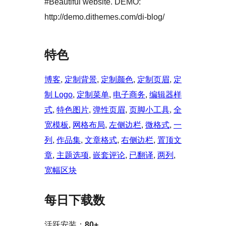
#Beautiful website. DEMO:
http://demo.dithemes.com/di-blog/
特色
博客
, 
定制背景
, 
定制颜色
, 
定制页眉
, 
定
制 Logo
, 
定制菜单
, 
电子商务
, 
编辑器样
式
, 
特色图片
, 
弹性页眉
, 
页脚小工具
, 
全
宽模板
, 
网格布局
, 
左侧边栏
, 
微格式
, 
一
列
, 
作品集
, 
文章格式
, 
右侧边栏
, 
置顶文
章
, 
主题选项
, 
嵌套评论
, 
已翻译
, 
两列
, 
宽幅区块
每日下载数
活跃安装：
80+