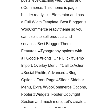
posts, eye-catching web pages and
eCommerce. This theme is page
builder ready like Elementor and has
a Full Width Template. Best Blogger is
WooCommerce ready theme so you
can use it to sell products and
services. Best Blogger Theme
Features: #Typography options with
all Google #Fonts, One Click #Demo
Import, Overlay Menu, #Call to Action,
#Social Profile, Advanced #Blog
Options, Front Page #Slider, Sidebar
Menu, Extra #WooCommerce Options,
Footer #Widgets, Footer Copyright
Section and much more, Let’s create a