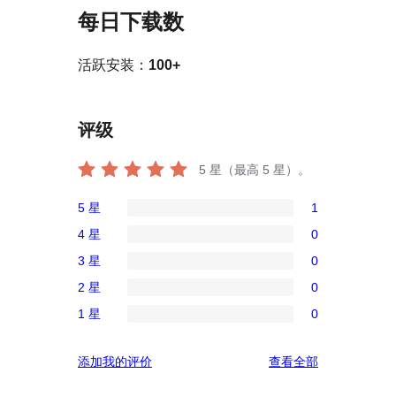
每日下载数
活跃安装：
100+
评级
5
星（最高 5 星）。
5 星
1
1
4 星
0
条
0
3 星
0
5
条
0
星
2 星
0
4
条
0
评
星
1 星
0
3
条
0
价
评
星
2
条
价
评
添加我的评价
查看全部
评
星
1
论
价
评
星