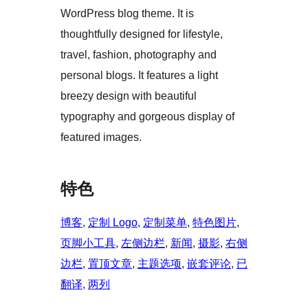
WordPress blog theme. It is
thoughtfully designed for lifestyle,
travel, fashion, photography and
personal blogs. It features a light
breezy design with beautiful
typography and gorgeous display of
featured images.
特色
博客
, 
定制 Logo
, 
定制菜单
, 
特色图片
, 
页脚小工具
, 
左侧边栏
, 
新闻
, 
摄影
, 
右侧
边栏
, 
置顶文章
, 
主题选项
, 
嵌套评论
, 
已
翻译
, 
两列