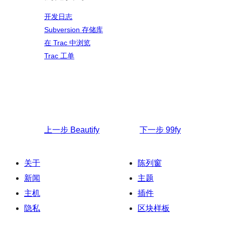
开发日志
Subversion 存储库
在 Trac 中浏览
Trac 工单
上一步
Beautify
下一步
99fy
关于
陈列窗
新闻
主题
主机
插件
隐私
区块样板