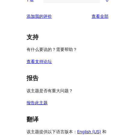
3
条
0
价
评
星
2
条
价
评
添加我的评价
查看全部
评
星
1
论
价
评
星
价
评
支持
价
有什么要说的？需要帮助？
查看支持论坛
报告
该主题是否有重大问题？
报告此主题
翻译
该主题提供以下语言版本：
English (US)
和