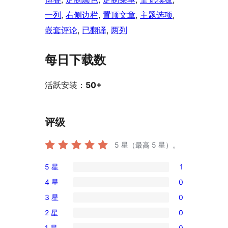
一列
, 
右侧边栏
, 
置顶文章
, 
主题选项
, 
嵌套评论
, 
已翻译
, 
两列
每日下载数
活跃安装：
50+
评级
5
星（最高 5 星）。
5 星
1
1
4 星
0
条
0
3 星
0
5
条
0
星
2 星
0
4
条
0
评
星
1 星
0