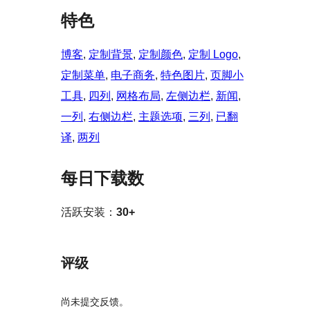
特色
博客
, 
定制背景
, 
定制颜色
, 
定制 Logo
, 
定制菜单
, 
电子商务
, 
特色图片
, 
页脚小
工具
, 
四列
, 
网格布局
, 
左侧边栏
, 
新闻
, 
一列
, 
右侧边栏
, 
主题选项
, 
三列
, 
已翻
译
, 
两列
每日下载数
活跃安装：
30+
评级
尚未提交反馈。